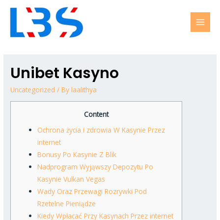
Unibet Kasyno
Uncategorized
/ By
laalithya
Content
Ochrona życia i zdrowia W Kasynie Przez
internet
Bonusy Po Kasynie Z Blik
Nadprogram Wyjąwszy Depozytu Po
Kasynie Vulkan Vegas
Wady Oraz Przewagi Rozrywki Pod
Rzetelne Pieniądze
Kiedy Wpłacać Przy Kasynach Przez internet