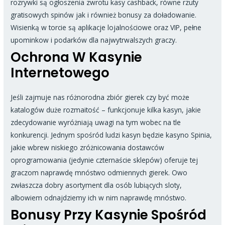
rozrywki są ogłoszenia zwrotu kasy cashback, równe rzuty
gratisowych spinów jak i również bonusy za doładowanie.
Wisienką w torcie są aplikacje lojalnościowe oraz VIP, pełne
upominkow i podarków dla najwytrwalszych graczy.
Ochrona W Kasynie
Internetowego
Jeśli zajmuje nas różnorodna zbiór gierek czy być może
katalogów duże rozmaitość – funkcjonuje kilka kasyn, jakie
zdecydowanie wyróżniają uwagi na tym wobec na tle
konkurencji. Jednym spośród ludzi kasyn będzie kasyno Spinia,
jakie wbrew niskiego zróżnicowania dostawców
oprogramowania (jedynie czternaście sklepów) oferuje tej
graczom naprawdę mnóstwo odmiennych gierek. Owo
zwłaszcza dobry asortyment dla osób lubiących sloty,
albowiem odnajdziemy ich w nim naprawdę mnóstwo.
Bonusy Przy Kasynie Spośród