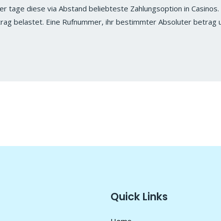
ser tage diese via Abstand beliebteste Zahlungsoption in Casinos
ag belastet. Eine Rufnummer, ihr bestimmter Absoluter betrag u
Quick Links