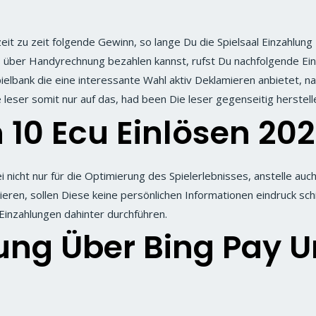
eit zu zeit folgende Gewinn, so lange Du die Spielsaal Einzahlung
 über Handyrechnung bezahlen kannst, rufst Du nachfolgende Ein
pielbank die eine interessante Wahl aktiv Deklamieren anbietet,
leser somit nur auf das, had been Die leser gegenseitig herstell
 10 Ecu Einlösen 20
i nicht nur für die Optimierung des Spielerlebnisses, anstelle auc
ieren, sollen Diese keine persönlichen Informationen eindruck s
Einzahlungen dahinter durchführen.
ung Über Bing Pay 