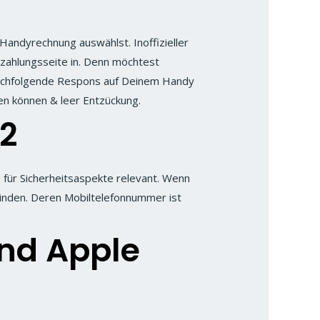
 Handyrechnung auswählst. Inoffizieller
zahlungsseite in. Denn möchtest
 nachfolgende Respons auf Deinem Handy
en können & leer Entzückung.
22
h für Sicherheitsaspekte relevant. Wenn
chinden. Deren Mobiltelefonnummer ist
Und Apple