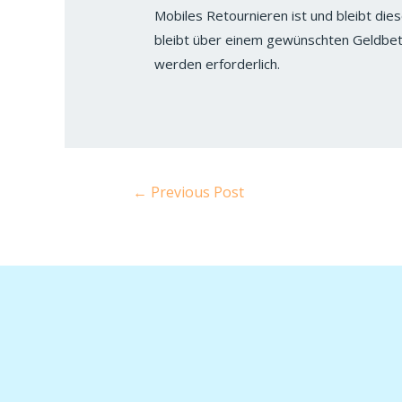
Mobiles Retournieren ist und bleibt die
bleibt über einem gewünschten Geldbetr
werden erforderlich.
←
Previous Post